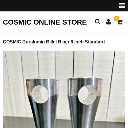
0
COSMIC ONLINE STORE
TOP
COSMIC Duralumin Billet Riser 6 inch Standard
APPAREL
WEAR
T-SHIRT
CAP
STICKER
その他
PARTS