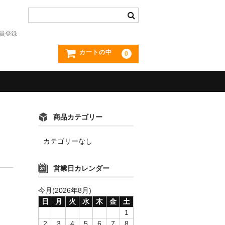
員登録
カートの中
0
商品カテゴリー
カテゴリーなし
営業日カレンダー
今月(2026年8月)
日
月
火
水
木
金
土
1
2
3
4
5
6
7
8