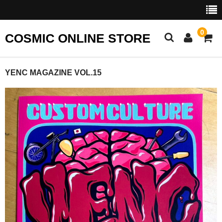
0
COSMIC ONLINE STORE
TOP
YENC MAGAZINE VOL.15
APPAREL
WEAR
T-SHIRT
CAP
STICKER
その他
PARTS