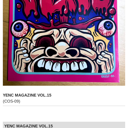
HANDLE
BODY
CONTROL
ENGINE
MISSION
SHEET
CART
ログイン
YENC MAGAZINE VOL.15
(COS-09)
特定商取引法に基づく表記
YENC MAGAZINE VOL.15