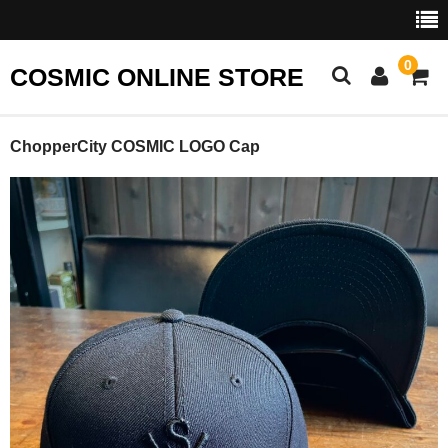
0
COSMIC ONLINE STORE
TOP
ChopperCity COSMIC LOGO Cap
APPAREL
WEAR
T-SHIRT
CAP
STICKER
その他
PARTS