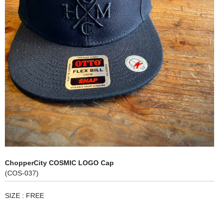
HANDLE
BODY
CONTROL
ENGINE
MISSION
SHEET
CART
ログイン
ChopperCity COSMIC LOGO Cap
(COS-037)
特定商取引法に基づく表記
SIZE : FREE