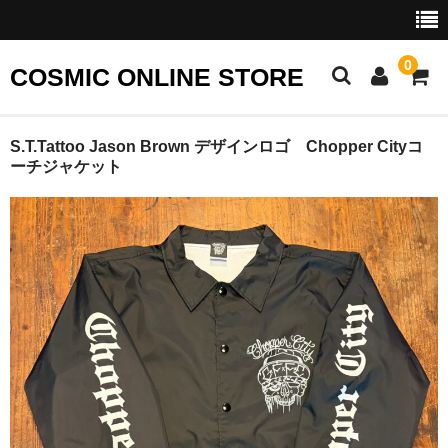
0
COSMIC ONLINE STORE
TOP
S.T.Tattoo Jason Brown デザインロゴ Chopper Cityコ
ーチジャケット
APPAREL
WEAR
T-SHIRT
CAP
STICKER
その他
PARTS