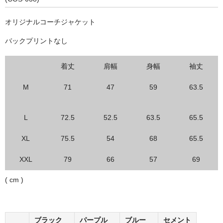
オリジナルコーチジャケット
バックプリントなし
着丈
肩幅
身幅
袖丈
M
71
47
59
63.5
L
72.5
52.5
63.5
65.5
XL
75.5
54
68
65.5
XXL
79
66
57
69
( cm )
ブラック
パープル
ブルー
セメント