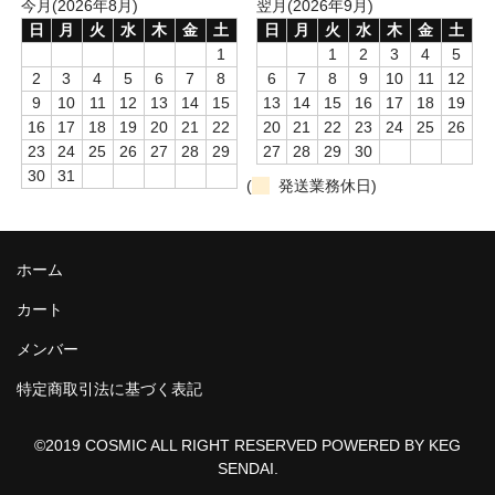
今月(2026年8月)
翌月(2026年9月)
日
月
火
水
木
金
土
日
月
火
水
木
金
土
1
1
2
3
4
5
2
3
4
5
6
7
8
6
7
8
9
10
11
12
9
10
11
12
13
14
15
13
14
15
16
17
18
19
16
17
18
19
20
21
22
20
21
22
23
24
25
26
23
24
25
26
27
28
29
27
28
29
30
30
31
(
発送業務休日)
ホーム
カート
メンバー
特定商取引法に基づく表記
©2019 COSMIC ALL RIGHT RESERVED POWERED BY KEG
SENDAI.