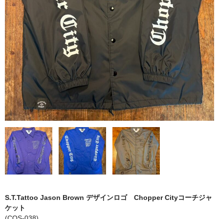
HANDLE
BODY
CONTROL
ENGINE
MISSION
SHEET
CART
ログイン
特定商取引法に基づく表記
S.T.Tattoo Jason Brown デザインロゴ Chopper Cityコーチジャ
ケット
(COS-038)